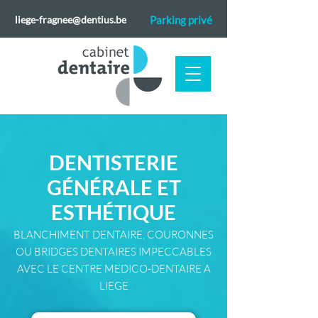
liege-fragnee@dentius.be
Parking privé
DENTISTERIE
GÉNÉRALE ET
ESTHÉTIQUE
BLANCHIMENT DENTAIRE, COURONNES
OU BRIDGES DENTAIRES IMPECCABLES
AVEC LE CENTRE MEDICO-DENTAIRE A
LIEGE